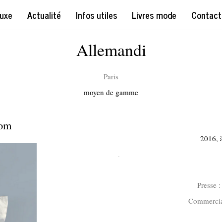
uxe
Actualité
Infos utiles
Livres mode
Contact
Allemandi
Paris
moyen de gamme
com
2016, à
.
Presse 
Commercia