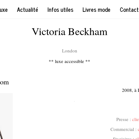
uxe
Actualité
Infos utiles
Livres mode
Contact
Victoria Beckham
London
** luxe accessible **
com
2008, à 
.
Presse :
cli
Commercial :
Stagiaires :
c