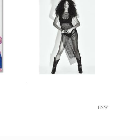
.
FNW