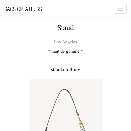
SACS CREATEURS
Togg
navi
Staud
Los Angeles
* haut de gamme *
staud.clothing