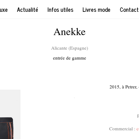
uxe
Actualité
Infos utiles
Livres mode
Contact
Anekke
Alicante (Espagne)
entrée de gamme
2015, à Petrer,
.
Commercial :
c